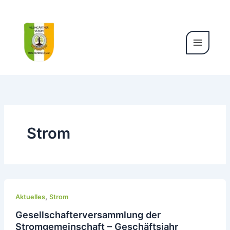
Zum
Inhalt
springen
Strom
,
Aktuelles
Strom
Gesellschafterversammlung der
Stromgemeinschaft – Geschäftsjahr